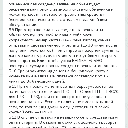
обменника без создания заявки на обмен будет
расценена как поиск уязвимости системы обменника и
может привести к потере отправленных средств и
блокировке пользователя с отказом в дальнейшем
обслуживании.
5.9 При отправке фиатных средств на реквизиты
обменного пункта, крайне важно соблюдать
корректность номер карты (IBAN реквизитов), суммы
отправки и своевременности оплаты (до 30 минут после
получения реквизитов). При отправке неверной суммы на
данные клиенту реквизиты деньги могут быть потеряны
безвозвратно. Клиент обязуется ВНИМАТЕЛЬНО
проверять сумму отправки средств и реквизитов оплаты.
5.10 Сроки зачисления денег на банковскую карту с
момента инициализации платежа составляют от 15
минут до 3х банковских дней.
5.11 При отправке монеты всегда подразумевается ее
нативная сеть (то есть для BTC — BTC, для ETH — ERC20,
для TRX — TRX), если сеть конкретно не указана в
названии валюты. Если же валюта не имеет нативной
сети, то транзакция должна осуществляться в самой
крупной сети — ERC20.
5.12 В случае отправки на неверную сеть средства могут
быть потеряны. В отдельных случаях возможен возврат
суммы с комиссий от 50 до 200 усдт (в зависимости от