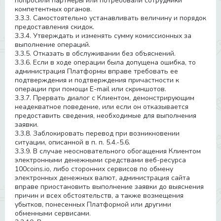
попросили партнеры или потребовали сотрудники
компетентных органов.
3.3.3. Самостоятельно устанавливать величину и порядок
предоставления скидок.
3.3.4. Утверждать и изменять сумму комиссионных за
выполнение операций.
3.3.5. Отказать в обслуживании без объяснений.
3.3.6. Если в ходе операции была допущена ошибка, то
администрация Платформы вправе требовать ее
подтверждения и подтверждения причастности к
операции при помощи E-mail или скриншотов.
3.3.7. Прервать диалог с Клиентом, демонстрирующим
неадекватное поведение, или если он отказывается
предоставить сведения, необходимые для выполнения
заявки.
3.3.8. Заблокировать перевод при возникновении
ситуации, описанной в п. п. 5.4.-5.6.
3.3.9. В случае неосновательного обогащения Клиентом
электронными денежными средствами веб-ресурса
100coins.io, либо сторонних сервисов по обмену
электронных денежных валют, администрация сайта
вправе приостановить выполнение заявки до выяснения
причин и всех обстоятельств, а также возмещения
убытков, понесенных Платформой или другими
обменными сервисами.