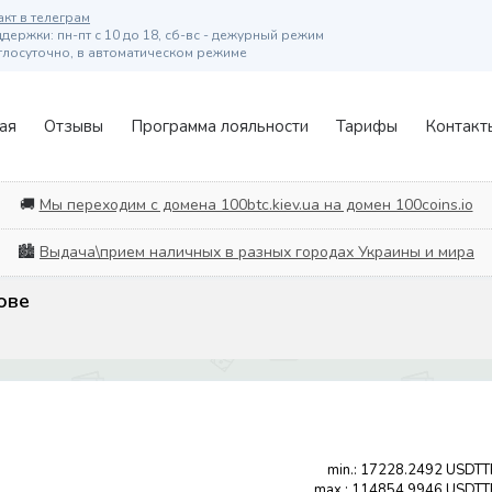
кт в телеграм
ержки: пн-пт с 10 до 18, сб-вс - дежурный режим
глосуточно, в автоматическом режиме
ая
Отзывы
Программа лояльности
Тарифы
Контакт
🚚
Мы переходим с домена 100btc.kiev.ua на домен 100coins.io
🏙️
Выдача\прием наличных в разных городах Украины и мира
ове
min.: 17228.2492 USDT
max.: 114854.9946 USDT