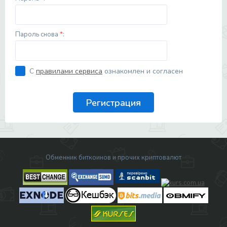
Пароль снова
*
:
С
правилами сервиса
ознакомлен и согласен
Обменник биткоинов и прочих криптовалют