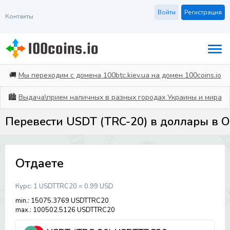
Войти
Регистрация
Контакты
🚚
Мы переходим с домена 100btc.kiev.ua на домен 100coins.io
🏙️
Выдача\прием наличных в разных городах Украины и мира
Перевести USDT (TRC-20) в доллары в О
Отдаете
Курс:
1 USDTTRC20 = 0.99 USD
min.: 15075.3769 USDTTRC20
max.: 100502.5126 USDTTRC20