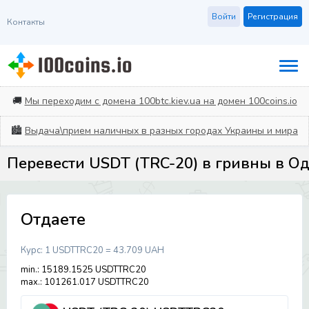
Войти
Регистрация
Контакты
🚚
Мы переходим с домена 100btc.kiev.ua на домен 100coins.io
🏙️
Выдача\прием наличных в разных городах Украины и мира
Перевести USDT (TRC-20) в гривны в Од
Отдаете
Курс:
1 USDTTRC20 = 43.709 UAH
min.: 15189.1525 USDTTRC20
max.: 101261.017 USDTTRC20