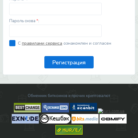
Пароль снова
*
:
С
правилами сервиса
ознакомлен и согласен
Обменник биткоинов и прочих криптовалют