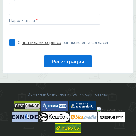
Пароль снова
*
:
С
правилами сервиса
ознакомлен и согласен
Обменник биткоинов и прочих криптовалют