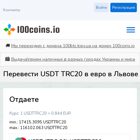
Войти
Регистрация
Контакты
🚚
Мы переходим с домена 100btc.kiev.ua на домен 100coins.io
🏙️
Выдача\прием наличных в разных городах Украины и мира
Перевести USDT TRC20 в евро в Львове
Отдаете
Курс:
1 USDTTRC20 = 0.844 EUR
min.: 17415.3095 USDTTRC20
max.: 116102.063 USDTTRC20