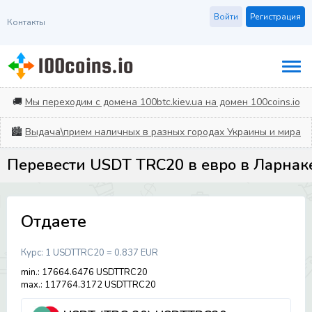
Войти
Регистрация
Контакты
🚚
Мы переходим с домена 100btc.kiev.ua на домен 100coins.io
🏙️
Выдача\прием наличных в разных городах Украины и мира
Перевести USDT TRC20 в евро в Ларнак
Отдаете
Курс:
1 USDTTRC20 = 0.837 EUR
min.: 17664.6476 USDTTRC20
max.: 117764.3172 USDTTRC20