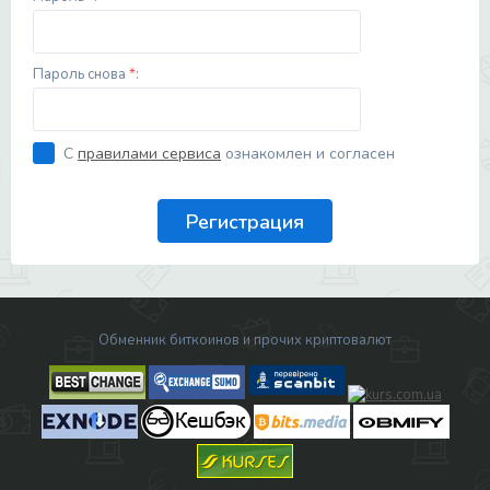
Пароль снова
*
:
С
правилами сервиса
ознакомлен и согласен
Обменник биткоинов и прочих криптовалют