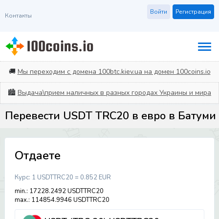
Войти
Регистрация
Контакты
🚚
Мы переходим с домена 100btc.kiev.ua на домен 100coins.io
🏙️
Выдача\прием наличных в разных городах Украины и мира
Перевести USDT TRC20 в евро в Батуми
Отдаете
Курс:
1 USDTTRC20 = 0.852 EUR
min.: 17228.2492 USDTTRC20
max.: 114854.9946 USDTTRC20